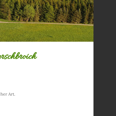
rschbroich
her Art.