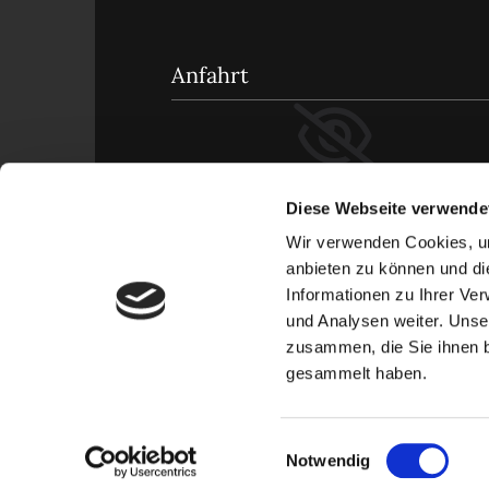
Anfahrt
Bitte akzeptieren Sie Marketing-
Diese Webseite verwende
Cookies, um diese Karte
anzuzeigen.
Wir verwenden Cookies, um
anbieten zu können und di
Accept cookies
Informationen zu Ihrer Ve
und Analysen weiter. Unse
zusammen, die Sie ihnen b
gesammelt haben.
Einwilligungsauswahl
Notwendig