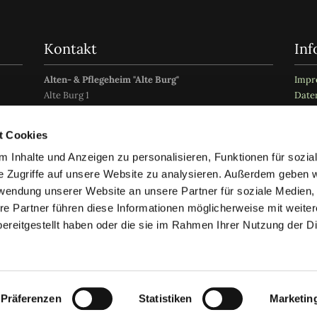
Kontakt
Inf
Alten- & Pflegeheim "Alte Burg"
Impr
Alte Burg 1
Date
53518 Herschbroich
t Cookies
Tel.:
02691 93280
 Inhalte und Anzeigen zu personalisieren, Funktionen für sozia
Fax: 02691 9328200
E-Mail:
alte-burg-eifel@gmx.de
e Zugriffe auf unsere Website zu analysieren. Außerdem geben w
rwendung unserer Website an unsere Partner für soziale Medien
re Partner führen diese Informationen möglicherweise mit weite
ereitgestellt haben oder die sie im Rahmen Ihrer Nutzung der D
Präferenzen
Statistiken
Marketin