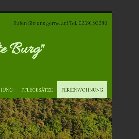
Rufen Sie uns gerne an! Tel.
02691 93280
te Burg"
HUNG
PFLEGESÄTZE
FERIENWOHNUNG